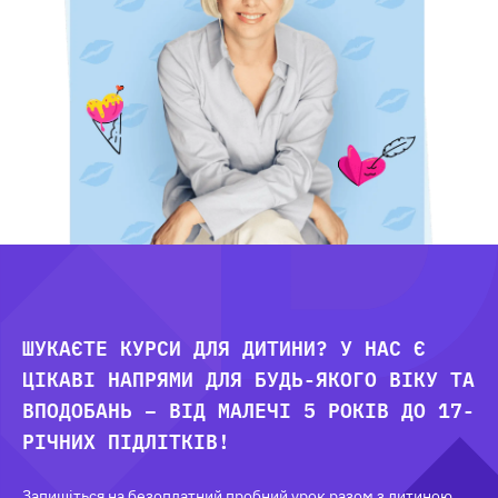
ШУКАЄТЕ КУРСИ ДЛЯ ДИТИНИ? У НАС Є
ЦІКАВІ НАПРЯМИ ДЛЯ БУДЬ-ЯКОГО ВІКУ ТА
ВПОДОБАНЬ – ВІД МАЛЕЧІ 5 РОКІВ ДО 17-
РІЧНИХ ПІДЛІТКІВ!
Запишіться на безоплатний пробний урок разом з дитиною.