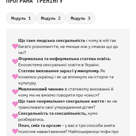
ПРОГРАМА ТРЕНІНГУ
Модуль 1
Модуль 2
Модуль 3
Що таке людська сексуальність
і чому в ній так
багато різноманіття, не менше ніж у смаках що до
їжі?
Формальна та неформальна статева освіта.
Екосистема сексуальної освіти в Україні.
Статеве виховання зараз і у минулому.
Як
кохались українці і як це вплинуло на історію та
культуру.
Мовленнєвий чинник
в статевому вихованні й
чому ми не вміємо говорити про «секс»?
Що таке «нормальне» сексуальне життя
і як не
транслювати свої упередження дітям?
Сексуальність та сексапільність,
нумо
розбиратись.
Плач, сміх та оргазм
– у вас є три способи зняти
психічне навантаження? Найпоширеніші міфи про