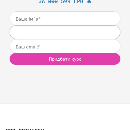
ЗА
800
599 ГРН 🔥
Придбати курс