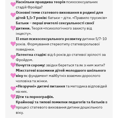
Наскільки правдива теорія
психосексуальних
стадій Фройда?
Основні теми статевого виховання в родині для
дітей 1,5-7 років:
батьки – діти. «Правило трусиків»
Батьки – перші вчителі сексуальності своєї
дитини.
Теорія «психологічного захисту від
інцесту».
ІІ епап психосексуального розвитку
дитини 5/7-10
років. Формування стереотипу статеворольової
поведінки.
Латентна стадія:
від 6 років до статевої зрілості за
Фройдом.
Почуття сорому:
звідки береться та як з ним жити?
Міжстатеві взаємини дітей молодшого шкільного
віку
як фундамент майбутніх взаємин дорослого
чоловіка та жінки.
«Незручні» дитячі питання
та методика відповідей
на них.
Діти та порнографія.
Крайнощі та типові помилки педагогів та батьків
в
процесі статевого виховання дитини дошкільного
віку.