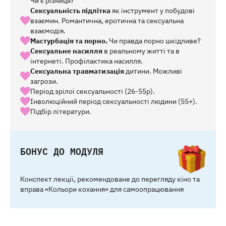
Чи є різниця?
Сексуальність підлітка
як інструмент у побудові
взаємин. Романтична, еротична та сексуальна
взаємодія.
Мастурбація та порно.
Чи правда порно шкідливе?
Сексуальне насилля
в реальному житті та в
інтернеті. Профілактика насилля.
Сексуальна травматизація
дитини. Можливі
загрози.
Період зрілої сексуальності (26-55р).
Інволюційний період сексуальності людини (55+).
Підбір літератури.
БОНУС ДО МОДУЛЯ
Конспект лекції, рекомендоване до перегляду кіно та
вправа «Кольори кохання» для самоопрацювання