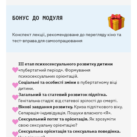
БОНУС ДО МОДУЛЯ
Конспект лекції, рекомендоване до перегляду кіно та
тест-вправа для самоопрацювання
ІІІ етап психосексуального розвитку дитини
«пубертатний період». Формування
психосексуальних орієнтацій.
Соціальні та особисті зміни
в пубертатному віці
дитини.
Загальний та статевий розвиток підлітка.
Генітальна стадія: від статевої зрілості до смерті.
Вікові завдання розвитку.
Криза підліткового віку.
Сепарація-індивідуація. Пошуки власного «Я».
Сексуальний потяг та орієнтація.
Як зрозуміти
свою сексуальну орієнтацію?
Сексуальна орієнтація та сексуальна поведінка.